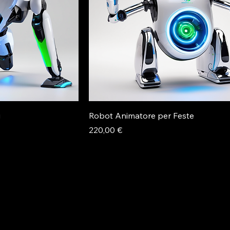
i
Robot Animatore per Feste
Prezzo
220,00 €