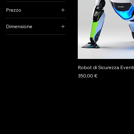
Prezzo
Dimensione
220 €
350 €
Compatto
Standard
Robot di Sicurezza Event
Prezzo
350,00 €
Pickadroid
pickadroid.official@gmail.com
© 2025 by Pickadroid