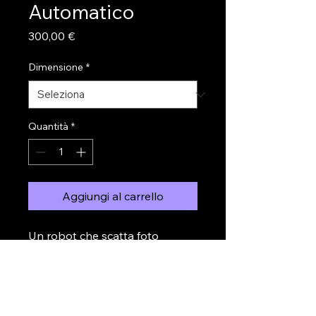
Automatico
Prezzo
300,00 €
Dimensione
*
Quantità
*
Aggiungi al carrello
Un robot che scatta foto 
automaticamente durante 
eventi e feste.