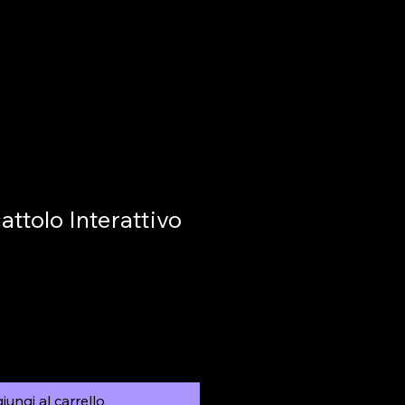
ttolo Interattivo
iungi al carrello