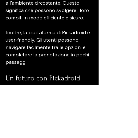
all'ambiente circostante. Questo 
significa che possono svolgere i loro 
compiti in modo efficiente e sicuro.
Inoltre, la piattaforma di Pickadroid è 
user-friendly. Gli utenti possono 
navigare facilmente tra le opzioni e 
completare la prenotazione in pochi 
passaggi.
Un futuro con Pickadroid
Il futuro di Pickadroid sembra 
promettente. Con l'aumento della 
domanda di robot e soluzioni 
tecnologiche, l'azienda è pronta a 
espandere la sua offerta. Nuovi 
modelli e funzionalità saranno 